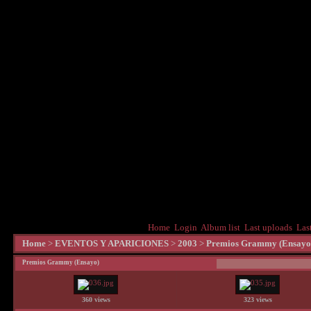
Home
Login
Album list
Last uploads
Las
Home
>
EVENTOS Y APARICIONES
>
2003
>
Premios Grammy (Ensayo
Premios Grammy (Ensayo)
360 views
323 views