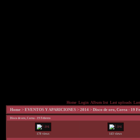
Home
Login
Album list
Last uploads
Las
Home
>
EVENTOS Y APARICIONES
>
2014
>
Disco de oro, Corea - 19 F
Disco de oro, Corea - 19 Febrero
178 views
143 views