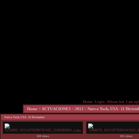
Home
Login
Album list
Last up
Home
>
ACTUACIONES
>
2013
>
Nueva York, USA - 11 Diciem
Nueva York, USA - 11 Diciembre
118 views
135 views