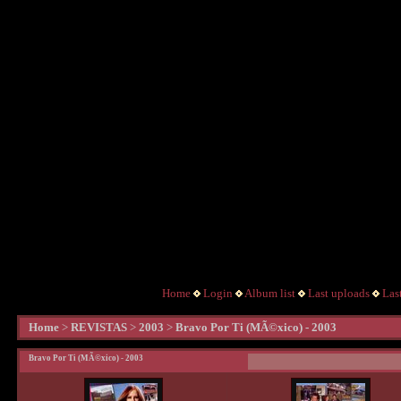
Home
Login
Album list
Last uploads
Las
Home
>
REVISTAS
>
2003
>
Bravo Por Ti (MÃ©xico) - 2003
Bravo Por Ti (MÃ©xico) - 2003