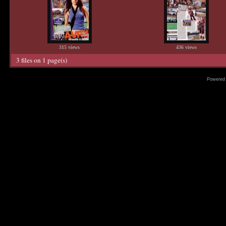
315 views
436 views
3 files on 1 page(s)
Powered