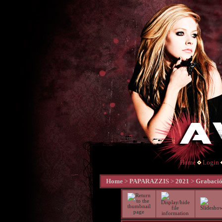
Home
Login
Home
>
PAPARAZZIS
>
2021
>
Grabació