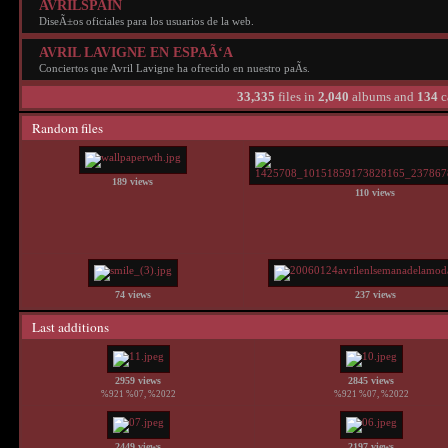
AVRILSPAIN
DiseÃ±os oficiales para los usuarios de la web.
AVRIL LAVIGNE EN ESPAÃ‘A
Conciertos que Avril Lavigne ha ofrecido en nuestro paÃ­s.
33,335
files in
2,040
albums and
134
c
Random files
189 views
110 views
74 views
237 views
Last additions
2959 views
2845 views
%921 %07, %2022
%921 %07, %2022
2449 views
2197 views