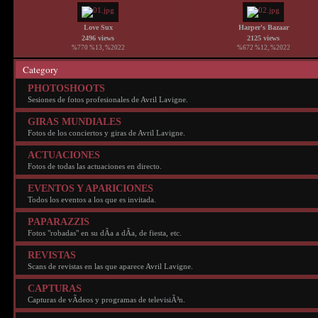
Love Sux
Harper's Bazaar
2496 views
2125 views
%770 %13, %2022
%672 %12, %2022
Category
PHOTOSHOOTS
Sesiones de fotos profesionales de Avril Lavigne.
GIRAS MUNDIALES
Fotos de los conciertos y giras de Avril Lavigne.
ACTUACIONES
Fotos de todas las actuaciones en directo.
EVENTOS Y APARICIONES
Todos los eventos a los que es invitada.
PAPARAZZIS
Fotos "robadas" en su dÃ­a a dÃ­a, de fiesta, etc.
REVISTAS
Scans de revistas en las que aparece Avril Lavigne.
CAPTURAS
Capturas de vÃ­deos y programas de televisiÃ³n.