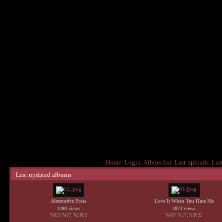
Home
Login
Album list
Last uploads
Las
Last updated albums
Alternative Press
Love It When You Hate Me
3280 views
2873 views
%921 %07, %2022
%657 %17, %2022